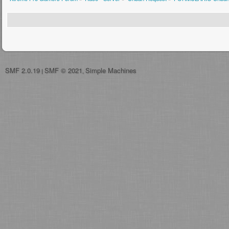
SMF 2.0.19
SMF © 2021
Simple Machines
|
,