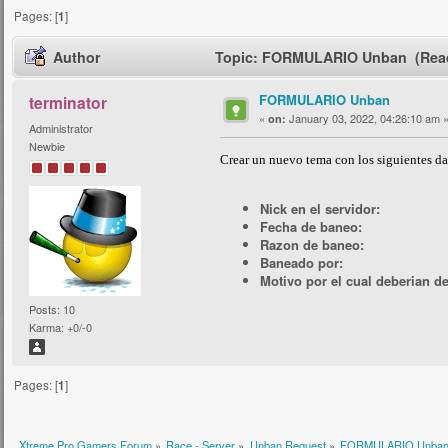
Pages: [
1
]
Author
Topic: FORMULARIO Unban (Read
FORMULARIO Unban
terminator
«
January 03, 2022, 04:26:10 am 
on:
Administrator
Newbie
Crear un nuevo tema con los siguientes da
Nick en el servidor:
Fecha de baneo:
Razon de baneo:
Baneado por:
Motivo por el cual deberian d
Posts: 10
Karma: +0/-0
Pages: [
1
]
Xtreme Pro Gamers Forum
»
Race - Server
»
Unban Request
»
FORMULARIO Unba