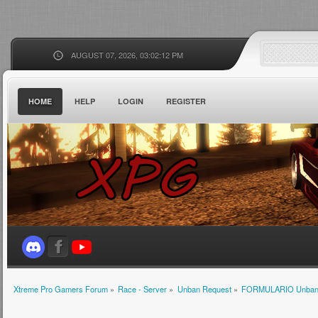
AUGUST 07, 2026, 03:02:12 PM
HOME
HELP
LOGIN
REGISTER
Xtreme Pro Gamers Forum
»
Race - Server
»
Unban Request
»
FORMULARIO Unba