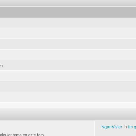
on
NganVivier
in
Im g
alquier tema en este foro.