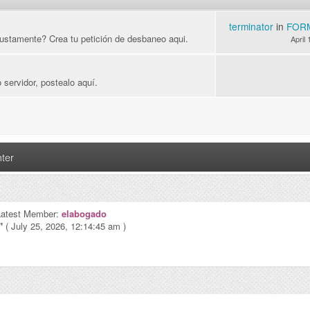
terminator
in
FOR
ustamente? Crea tu petición de desbaneo aqui.
April
 servidor, postealo aquí.
ter
Latest Member:
elabogado
"
( July 25, 2026, 12:14:45 am )