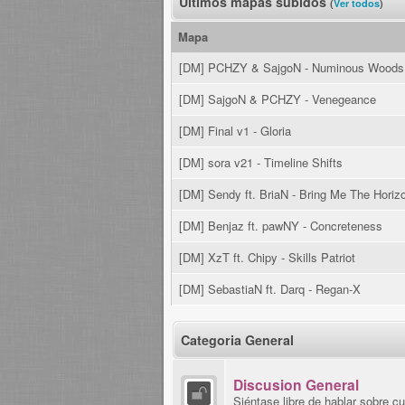
Últimos mapas subidos
(
Ver todos
)
Mapa
[DM] PCHZY & SajgoN - Numinous Woods
[DM] SajgoN & PCHZY - Venegeance
[DM] Final v1 - Gloria
[DM] sora v21 - Timeline Shifts
[DM] Sendy ft. BriaN - Bring Me The Horiz
[DM] Benjaz ft. pawNY - Concreteness
[DM] XzT ft. Chipy - Skills Patriot
[DM] SebastiaN ft. Darq - Regan-X
Categoria General
Discusion General
Siéntase libre de hablar sobre cu