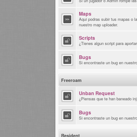
Si un jugador o Admin rompe las 
Maps
Aqui podras subir tus mapas o la
nuestro map uploader.
Scripts
¿Tienes algun script para aport
Bugs
Si encontraste un bug en nuestro
Freeroam
Unban Request
¿Piensas que te han baneado inj
Bugs
Si encontraste un bug en nuestro
Resident