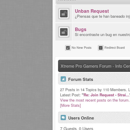
Unban Request
¿Piensas que te han baneado inj
Bugs
Si encontraste un bug en nuestro
No New Posts
Redirect Board
Xtreme Pro Gamers Forum - Info Cen
Forum Stats
27 Posts in 14 Topics by 110 Members. 
Latest Post:
"
Re: Join Request - Strai...
View the most recent posts on the forum.
[More Stats]
Users Online
7 Guests, 0 Users