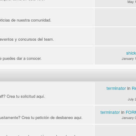
May 1
oticias de nuestra comunidad.
 eventos y concursos del team.
shic
e puedes dar a conocer.
January 1
terminator
in
Re
ff? Crea tu solicitud aquí.
July 
terminator
in
FOR
ustamente? Crea tu petición de desbaneo aqui.
January 0