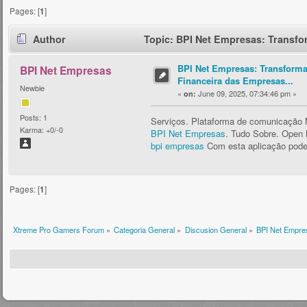
Pages: [
1
]
Author
Topic: BPI Net Empresas: Transfo
BPI Net Empresas: Transform
BPI Net Empresas
Financeira das Empresas...
Newbie
«
June 09, 2025, 07:34:46 pm »
on:
Posts: 1
Serviços. Plataforma de comunicação 
Karma: +0/-0
BPI Net Empresas
. Tudo Sobre. Open 
bpi empresas
Com esta aplicação poder
Pages: [
1
]
Xtreme Pro Gamers Forum
»
Categoria General
»
Discusion General
»
BPI Net Empre