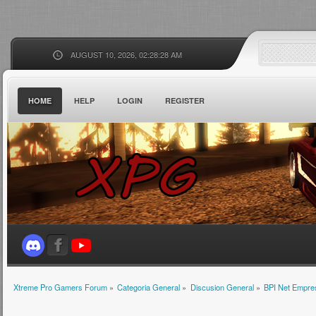
AUGUST 10, 2026, 02:28:28 AM
HOME
HELP
LOGIN
REGISTER
Xtreme Pro Gamers Forum
»
Categoria General
»
Discusion General
»
BPI Net Empre