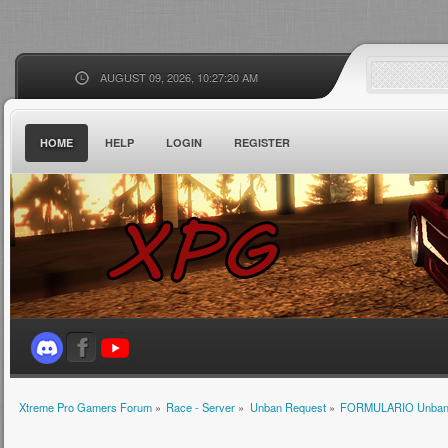
AUGUST 09, 2026, 10:27:20 AM
HOME
HELP
LOGIN
REGISTER
Xtreme Pro Gamers Forum
»
Race - Server
»
Unban Request
»
FORMULARIO Unba