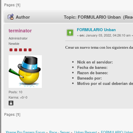
Pages: [
1
]
Author
Topic: FORMULARIO Unban (Read
FORMULARIO Unban
terminator
«
January 03, 2022, 04:26:10 am 
on:
Administrator
Newbie
Crear un nuevo tema con los siguientes da
Nick en el servidor:
Fecha de baneo:
Razon de baneo:
Baneado por:
Motivo por el cual deberian d
Posts: 10
Karma: +0/-0
Pages: [
1
]
Xtreme Pro Gamers Forum
»
Race - Server
»
Unban Request
»
FORMULARIO Unba