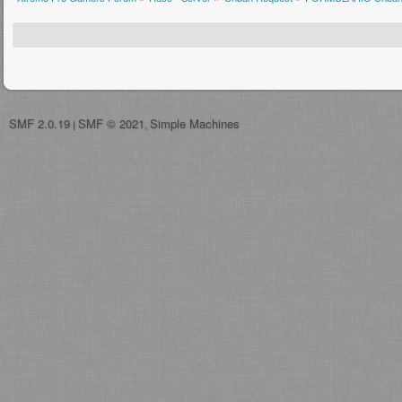
SMF 2.0.19
SMF © 2021
Simple Machines
|
,