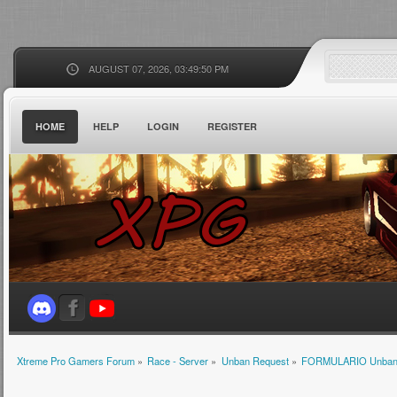
AUGUST 07, 2026, 03:49:50 PM
HOME
HELP
LOGIN
REGISTER
Xtreme Pro Gamers Forum
»
Race - Server
»
Unban Request
»
FORMULARIO Unba