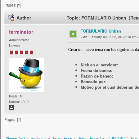
Pages: [
1
]
Author
Topic: FORMULARIO Unban (Read
FORMULARIO Unban
terminator
«
January 03, 2022, 04:26:10 am 
on:
Administrator
Newbie
Crear un nuevo tema con los siguientes da
Nick en el servidor:
Fecha de baneo:
Razon de baneo:
Baneado por:
Motivo por el cual deberian d
Posts: 10
Karma: +0/-0
Pages: [
1
]
Xtreme Pro Gamers Forum
»
Race - Server
»
Unban Request
»
FORMULARIO Unba