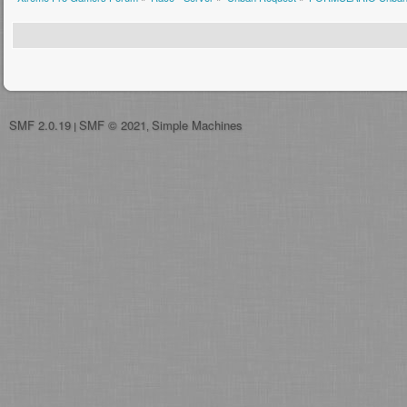
SMF 2.0.19
SMF © 2021
Simple Machines
|
,