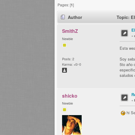
Pages: [
1
]
Author
Topic: E
E
SmithZ
«
Newbie
Esta wea
Soy seba
Posts: 2
5to año 
Karma: +0/-0
especifi
saludos 
R
shicko
«
Newbie
hi Se