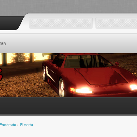
TER
Preséntate
»
El menta