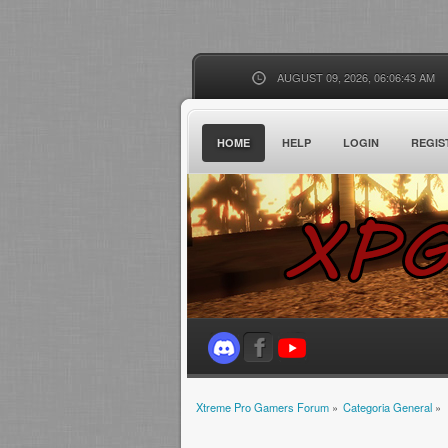
AUGUST 09, 2026, 06:06:43 AM
HOME
HELP
LOGIN
REGIS
Xtreme Pro Gamers Forum
»
Categoria General
»