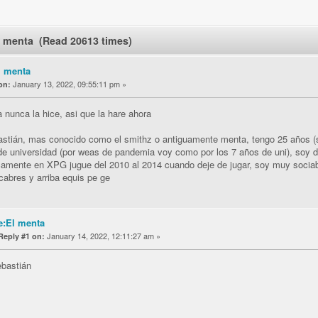
l menta (Read 20613 times)
l menta
January 13, 2022, 09:55:11 pm »
on:
 nunca la hice, asi que la hare ahora
stián, mas conocido como el smithz o antiguamente menta, tengo 25 años (sí,
de universidad (por weas de pandemia voy como por los 7 años de uni), soy d
camente en XPG jugue del 2010 al 2014 cuando deje de jugar, soy muy socia
cabres y arriba equis pe ge
e:El menta
January 14, 2022, 12:11:27 am »
Reply #1 on:
bastián