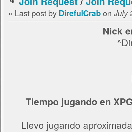
Join Request
/
Join Reque
« Last post by
on
DirefulCrab
July 
Nick e
^Di
Tiempo jugando en XPG (
Llevo jugando aproximada