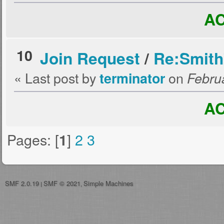
A
10
Join Request
/
Re:SmithZ
« Last post by
on
terminator
Februa
A
Pages: [
]
2
3
1
SMF 2.0.19
SMF © 2021
Simple Machines
|
,