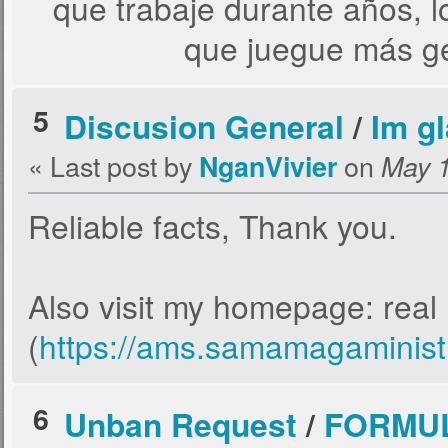
que trabaje durante años, l
que juegue más g
5
Discusion General
/
Im g
« Last post by
on
NganVivier
May 1
Reliable facts, Thank you.
Also visit my homepage: real
(
https://ams.samamagaministr
6
Unban Request
/
FORMUL