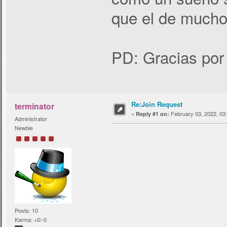
que el de much
PD: Gracias por 
Re:Join Request
terminator
«
February 03, 2022, 03
Reply #1 on:
Administrator
Newbie
Posts: 10
Karma: +0/-0