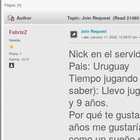
Pages: [
1
]
Author
Topic: Join Request (Read 21480 
Join Request
FabrixZ
«
January 11, 2022, 12:39:57 pm 
on:
Newbie
Nick en el servi
Posts: 1
Karma: +0/-0
Pais: Uruguay
Tiempo jugando 
saber): Llevo j
y 9 años.
Por qué te gust
años me gustarí
como un sueño s