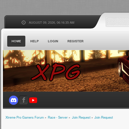
AUGUST 09, 2026, 06:16:35 AM
HOME
HELP
LOGIN
REGISTER
Xtreme Pro Gamers Forum
»
Race - Server
»
Join Request
»
Join Request