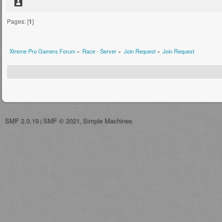
Pages: [
1
]
Xtreme Pro Gamers Forum
»
Race - Server
»
Join Request
»
Join Request
SMF 2.0.19
SMF © 2021
Simple Machines
|
,