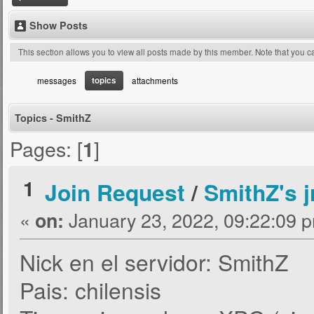
Show Posts
This section allows you to view all posts made by this member. Note that you 
topics
messages
attachments
Topics - SmithZ
Pages: [
]
1
1
Join Request
/
SmithZ's j
«
January 23, 2022, 09:22:09 
on:
Nick en el servidor: SmithZ
Pais: chilensis