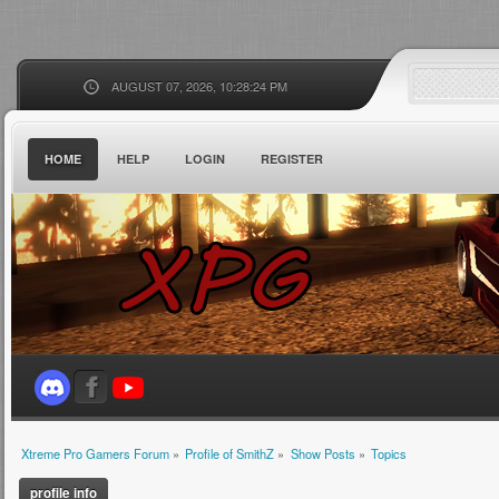
AUGUST 07, 2026, 10:28:24 PM
HOME
HELP
LOGIN
REGISTER
Xtreme Pro Gamers Forum
»
Profile of SmithZ
»
Show Posts
»
Topics
profile info