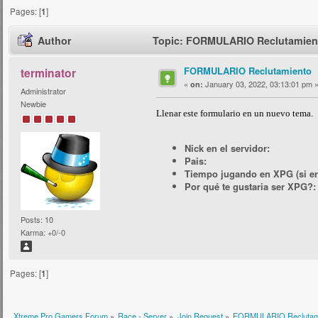
Pages: [
1
]
Author
Topic: FORMULARIO Reclutamient
FORMULARIO Reclutamiento
terminator
«
January 03, 2022, 03:13:01 pm 
on:
Administrator
Newbie
Llenar este formulario en un nuevo tema.
Nick en el servidor:
Pais:
Tiempo jugando en XPG (si ere
Por qué te gustaria ser XPG?:
Posts: 10
Karma: +0/-0
Pages: [
1
]
Xtreme Pro Gamers Forum
»
Race - Server
»
Join Request
»
FORMULARIO Reclutam