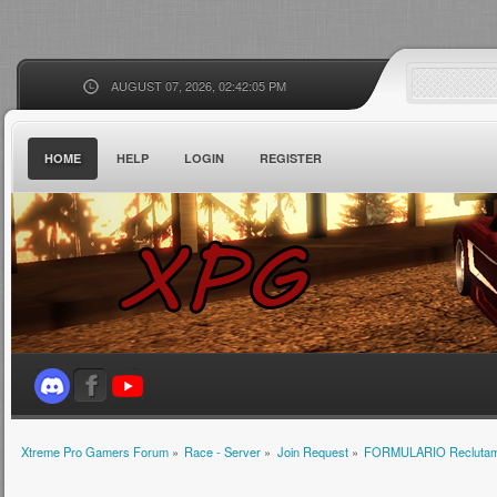
AUGUST 07, 2026, 02:42:05 PM
HOME
HELP
LOGIN
REGISTER
Xtreme Pro Gamers Forum
»
Race - Server
»
Join Request
»
FORMULARIO Reclutam