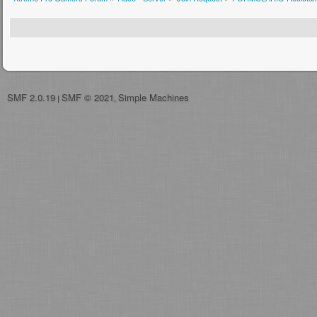
SMF 2.0.19
SMF © 2021
Simple Machines
|
,