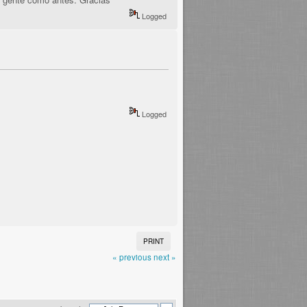
Logged
Logged
PRINT
« previous
next »