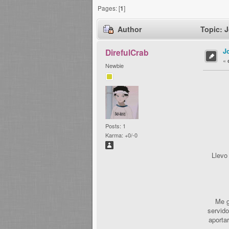
Pages: [
1
]
Author
Topic: J
J
DirefulCrab
«
Newbie
Posts: 1
Karma: +0/-0
Llevo
Me g
servido
aporta