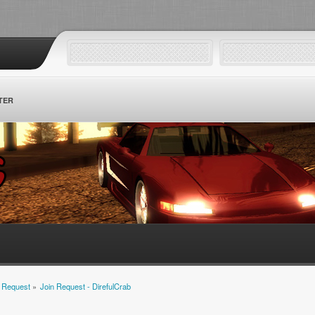
TER
 Request
»
Join Request - DirefulCrab