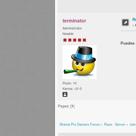
Re
terminator
«
Administrator
Newbie
Puedes u
Posts: 10
Karma: +0/-0
Pages: [
1
]
Xtreme Pro Gamers Forum
»
Race - Server
»
Join