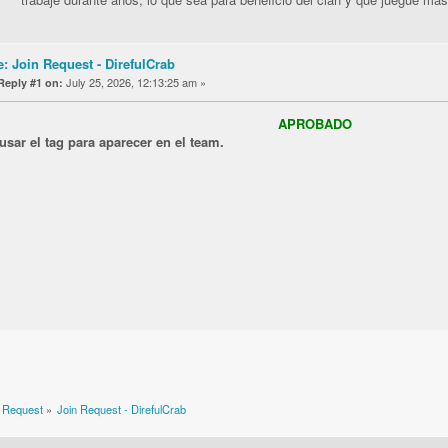
: Join Request - DirefulCrab
July 25, 2026, 12:13:25 am »
Reply #1 on:
APROBADO
sar el tag para aparecer en el team.
 Request
»
Join Request - DirefulCrab