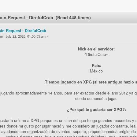
oin Request - DirefulCrab (Read 448 times)
oin Request - DirefulCrab
July 22, 2026, 01:50:55 am »
on:
Nick en el servidor:
^DirefulCrab~
País:
México
Tiempo jugando en XPG (si eres antiguo hazlo s
 jugando aproximadamente 14 años, para ser exactos desde el año 2012 ya que
donde comencé a jugar.
¿Por qué te gustaría ser XPG?:
ustaría unirme a XPG porque es un clan del que tengo grandes recuerdos y si
res donde mi gusto por jugar nació y me considero un jugador constante, le
r ayudando con organización de eventos, soporte, proporcionando/corrigiendo 
trabaje durante años, lo que sea para beneficio del clan y que juegue m