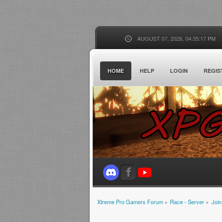
AUGUST 07, 2026, 04:35:17 PM
HOME
HELP
LOGIN
REGIS
Xtreme Pro Gamers Forum
»
Race - Server
»
Join