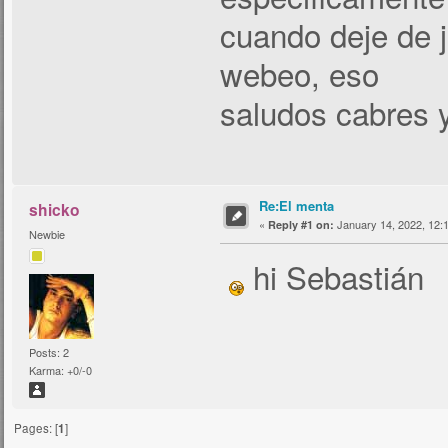
cuando deje de j
webeo, eso
saludos cabres y
Re:El menta
shicko
«
January 14, 2022, 12:
Reply #1 on:
Newbie
hi Sebastián
Posts: 2
Karma: +0/-0
Pages: [
1
]