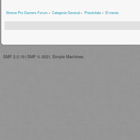
Xtreme Pro Gamers Forum
»
Categoria General
»
Preséntate
»
El menta
SMF 2.0.19
SMF © 2021
Simple Machines
|
,