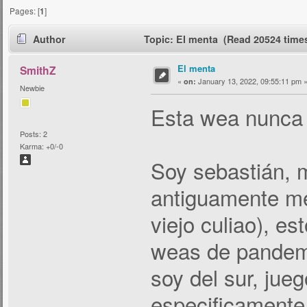
Pages: [
1
]
Author
Topic: El menta (Read 20524 time
El menta
SmithZ
«
January 13, 2022, 09:55:11 pm 
on:
Newbie
Esta wea nunca l
Posts: 2
Karma: +0/-0
Soy sebastián, 
antiguamente me
viejo culiao), es
weas de pandemi
soy del sur, jue
especificamente