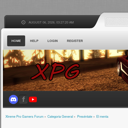
AUGUST 06, 2026, 03:27:20 AM
HOME
HELP
LOGIN
REGISTER
Xtreme Pro Gamers Forum
»
Categoria General
»
Preséntate
»
El menta