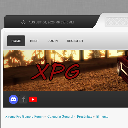
AUGUST 06, 2026, 06:35:40 AM
HOME
HELP
LOGIN
REGISTER
Xtreme Pro Gamers Forum
»
Categoria General
»
Preséntate
»
El menta