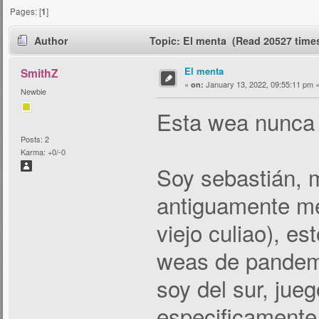
Pages: [
1
]
Author
Topic: El menta (Read 20527 time
El menta
SmithZ
«
January 13, 2022, 09:55:11 pm 
on:
Newbie
Esta wea nunca l
Posts: 2
Karma: +0/-0
Soy sebastián, 
antiguamente me
viejo culiao), es
weas de pandemi
soy del sur, jue
especificamente