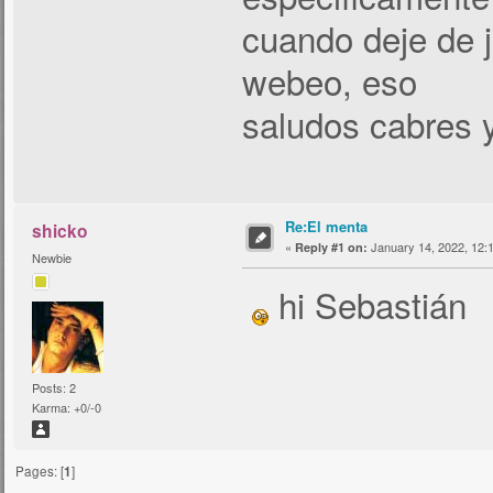
cuando deje de j
webeo, eso
saludos cabres y
Re:El menta
shicko
«
January 14, 2022, 12:
Reply #1 on:
Newbie
hi Sebastián
Posts: 2
Karma: +0/-0
Pages: [
1
]