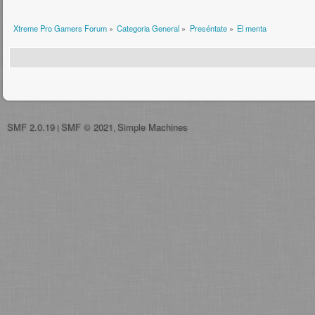
Xtreme Pro Gamers Forum
»
Categoria General
»
Preséntate
»
El menta
SMF 2.0.19
SMF © 2021
Simple Machines
|
,