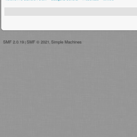
SMF 2.0.19
SMF © 2021
Simple Machines
|
,