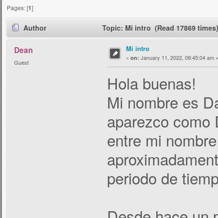
Pages: [
1
]
Author
Topic: Mi intro (Read 17869 times
Mi intro
Dean
«
January 11, 2022, 09:45:04 am 
on:
Guest
Hola buenas!
Mi nombre es Da
aparezco como D
entre mi nombre
aproximadamente
periodo de tiem
Desde hace un p