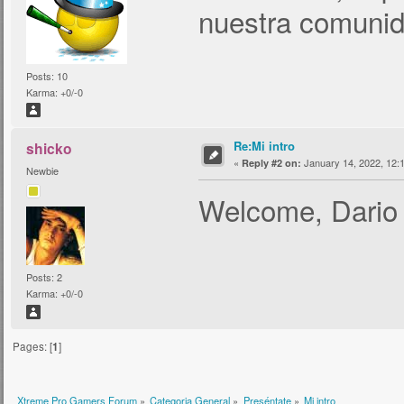
nuestra comunid
Posts: 10
Karma: +0/-0
Re:Mi intro
shicko
«
January 14, 2022, 12:
Reply #2 on:
Newbie
Welcome, Dari
Posts: 2
Karma: +0/-0
Pages: [
1
]
Xtreme Pro Gamers Forum
»
Categoria General
»
Preséntate
»
Mi intro