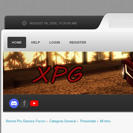
AUGUST 06, 2026, 10:35:45 AM
HOME
HELP
LOGIN
REGISTER
Xtreme Pro Gamers Forum
»
Categoria General
»
Preséntate
»
Mi intro