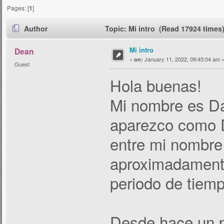
Pages: [
1
]
Author
Topic: Mi intro (Read 17924 times
Mi intro
Dean
«
January 11, 2022, 09:45:04 am 
on:
Guest
Hola buenas!
Mi nombre es Da
aparezco como D
entre mi nombre
aproximadamente
periodo de tiem
Desde hace un p