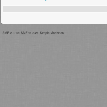
SMF 2.0.19
SMF © 2021
Simple Machines
|
,