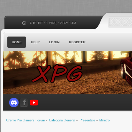
AUGUST 10, 2026, 12:36:19 AM
HOME
HELP
LOGIN
REGISTER
Xtreme Pro Gamers Forum
»
Categoria General
»
Preséntate
»
Mi intro