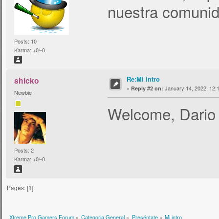
nuestra comunid
Posts: 10
Karma: +0/-0
Re:Mi intro
shicko
«
January 14, 2022, 12:
Reply #2 on:
Newbie
Welcome, Dari
Posts: 2
Karma: +0/-0
Pages: [
1
]
Xtreme Pro Gamers Forum
»
Categoria General
»
Preséntate
»
Mi intro