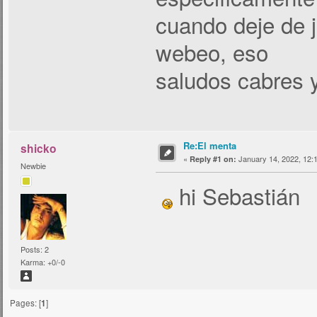
cuando deje de j
webeo, eso
saludos cabres y
Re:El menta
shicko
«
January 14, 2022, 12:
Reply #1 on:
Newbie
hi Sebastián
Posts: 2
Karma: +0/-0
Pages: [
1
]