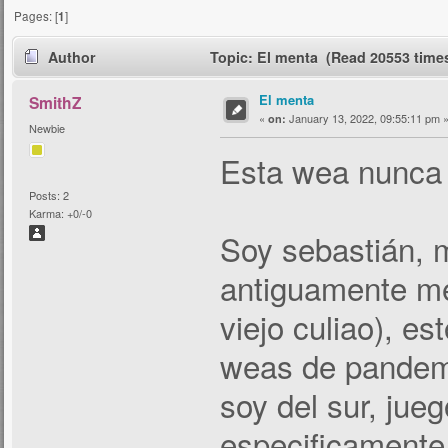
Pages: [
1
]
Author
Topic: El menta (Read 20553 time
El menta
SmithZ
«
January 13, 2022, 09:55:11 pm 
on:
Newbie
Esta wea nunca l
Posts: 2
Karma: +0/-0
Soy sebastián, 
antiguamente me
viejo culiao), es
weas de pandemi
soy del sur, jue
especificamente