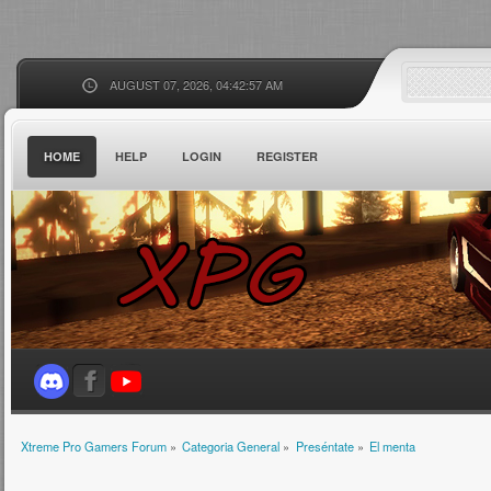
AUGUST 07, 2026, 04:42:57 AM
HOME
HELP
LOGIN
REGISTER
Xtreme Pro Gamers Forum
»
Categoria General
»
Preséntate
»
El menta