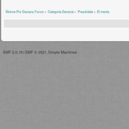
Xtreme Pro Gamers Forum
»
Categoria General
»
Preséntate
»
El menta
SMF 2.0.19
SMF © 2021
Simple Machines
|
,