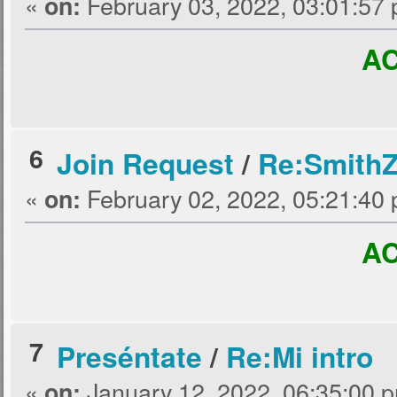
«
February 03, 2022, 03:01:57
on:
A
6
Join Request
/
Re:SmithZ'
«
February 02, 2022, 05:21:40
on:
A
7
Preséntate
/
Re:Mi intro
«
January 12, 2022, 06:35:00 
on: