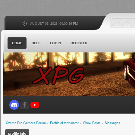
AUGUST 06, 2026, 04:00:39 PM
HOME
HELP
LOGIN
REGISTER
Xtreme Pro Gamers Forum
»
Profile of terminator
»
Show Posts
»
Messages
profile info