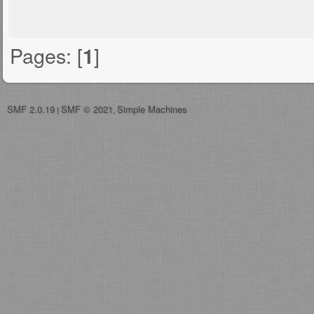
Pages: [
]
1
SMF 2.0.19
SMF © 2021
Simple Machines
|
,