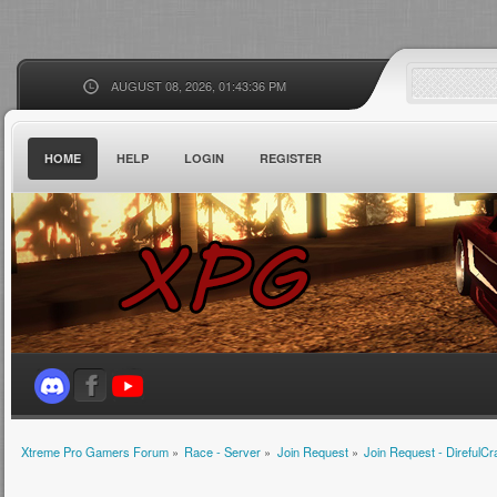
AUGUST 08, 2026, 01:43:36 PM
HOME
HELP
LOGIN
REGISTER
Xtreme Pro Gamers Forum
»
Race - Server
»
Join Request
»
Join Request - DirefulCr