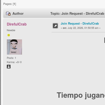
Pages: [
1
]
Author
Topic: Join Request - DirefulCrab
Join Request - DirefulCrab
DirefulCrab
«
July 22, 2026, 01:50:55 am »
on:
Newbie
Posts: 1
Karma: +0/-0
Tiempo jugand