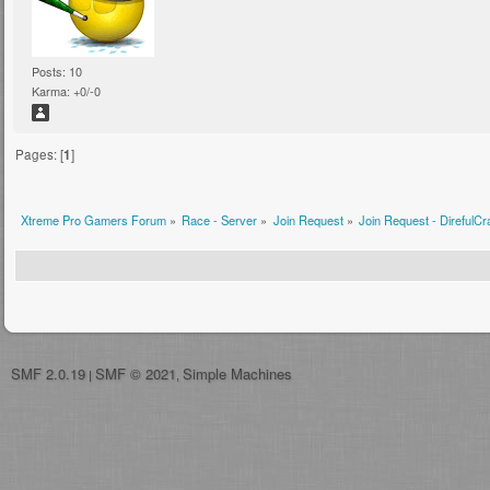
Posts: 10
Karma: +0/-0
Pages: [
1
]
Xtreme Pro Gamers Forum
»
Race - Server
»
Join Request
»
Join Request - DirefulCr
SMF 2.0.19
SMF © 2021
Simple Machines
|
,