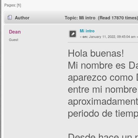
Pages: [
1
]
Author
Topic: Mi intro (Read 17870 times
Mi intro
Dean
«
January 11, 2022, 09:45:04 am 
on:
Guest
Hola buenas!
Mi nombre es Da
aparezco como D
entre mi nombre
aproximadamente
periodo de tiem
Desde hace un p