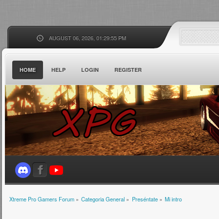
AUGUST 06, 2026, 01:29:55 PM
HOME
HELP
LOGIN
REGISTER
Xtreme Pro Gamers Forum
»
Categoria General
»
Preséntate
»
Mi intro