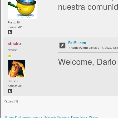
nuestra comunid
Posts: 10
Karma: +0/-0
Re:Mi intro
shicko
«
January 14, 2022, 12:
Reply #2 on:
Newbie
Welcome, Dari
Posts: 2
Karma: +0/-0
Pages: [
1
]
Xtreme Pro Gamers Forum
»
Categoria General
»
Preséntate
»
Mi intro