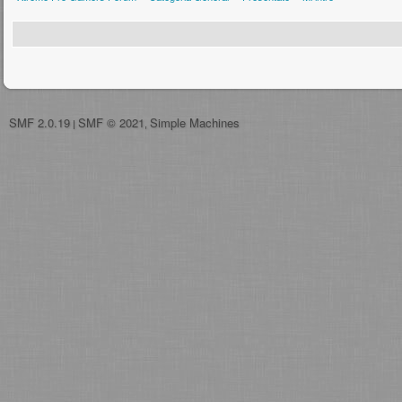
SMF 2.0.19
SMF © 2021
Simple Machines
|
,