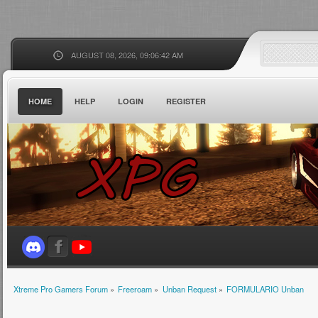
AUGUST 08, 2026, 09:06:42 AM
HOME
HELP
LOGIN
REGISTER
Xtreme Pro Gamers Forum
»
Freeroam
»
Unban Request
»
FORMULARIO Unban