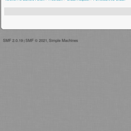
SMF 2.0.19
SMF © 2021
Simple Machines
|
,