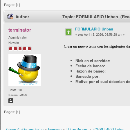
Pages: [
1
]
Author
Topic: FORMULARIO Unban (Read
FORMULARIO Unban
terminator
«
April 13, 2026, 08:56:28 am »
on:
Administrator
Newbie
Crear un nuevo tema con los siguientes da
Nick en el servidor:
Fecha de baneo:
Razon de baneo:
Baneado por:
Motivo por el cual deberian d
Posts: 10
Karma: +0/-0
Pages: [
1
]
Xtreme Pro Gamers Forum
»
Freeroam
»
Unban Request
»
FORMULARIO Unban