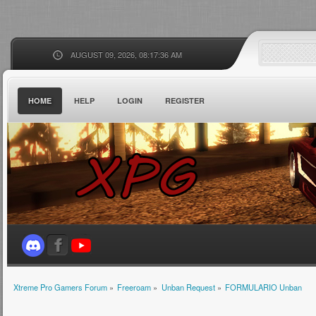
AUGUST 09, 2026, 08:17:36 AM
HOME
HELP
LOGIN
REGISTER
Xtreme Pro Gamers Forum
»
Freeroam
»
Unban Request
»
FORMULARIO Unban