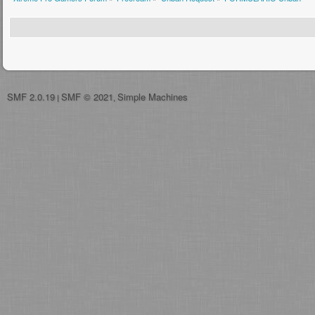
SMF 2.0.19
SMF © 2021
Simple Machines
|
,