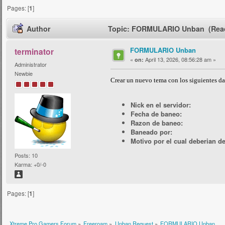
Pages: [
1
]
Author
Topic: FORMULARIO Unban (Read
FORMULARIO Unban
terminator
«
April 13, 2026, 08:56:28 am »
on:
Administrator
Newbie
Crear un nuevo tema con los siguientes da
Nick en el servidor:
Fecha de baneo:
Razon de baneo:
Baneado por:
Motivo por el cual deberian d
Posts: 10
Karma: +0/-0
Pages: [
1
]
Xtreme Pro Gamers Forum
»
Freeroam
»
Unban Request
»
FORMULARIO Unban