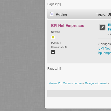
Pages: [
1
]
Author
Topic: B
B
BPI Net Empresas
F
Newbie
«
Posts: 1
Serviços
Karma: +0/-0
BPI Net
bpi emp
Pages: [
1
]
Xtreme Pro Gamers Forum
»
Categoria General
»