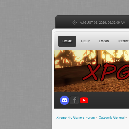
AUGUST 09, 2026, 06:32:09 AM
HOME
HELP
LOGIN
REGIS
Xtreme Pro Gamers Forum
»
Categoria General
»