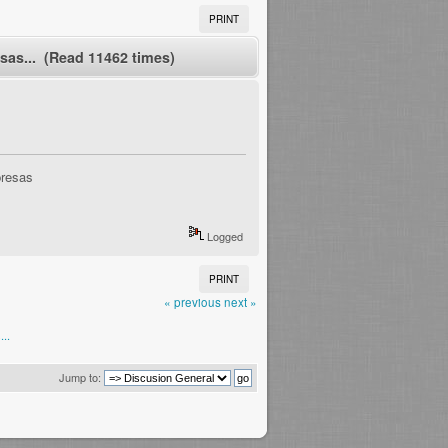
PRINT
as... (Read 11462 times)
presas
Logged
PRINT
« previous
next »
..
Jump to: