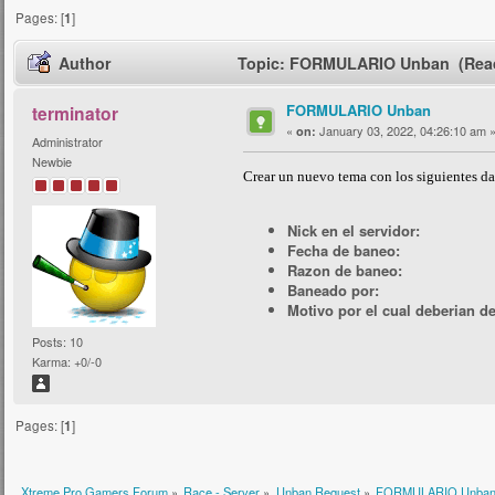
Pages: [
1
]
Author
Topic: FORMULARIO Unban (Read
FORMULARIO Unban
terminator
«
January 03, 2022, 04:26:10 am 
on:
Administrator
Newbie
Crear un nuevo tema con los siguientes da
Nick en el servidor:
Fecha de baneo:
Razon de baneo:
Baneado por:
Motivo por el cual deberian d
Posts: 10
Karma: +0/-0
Pages: [
1
]
Xtreme Pro Gamers Forum
»
Race - Server
»
Unban Request
»
FORMULARIO Unba