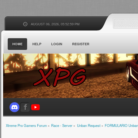
AUGUST 06, 2026, 05:52:59 PM
HOME
HELP
LOGIN
REGISTER
Xtreme Pro Gamers Forum
»
Race - Server
»
Unban Request
»
FORMULARIO Unba