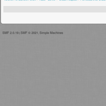
SMF 2.0.19
SMF © 2021
Simple Machines
|
,