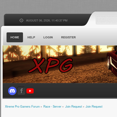
AUGUST 06, 2026, 11:40:37 PM
HOME
HELP
LOGIN
REGISTER
Xtreme Pro Gamers Forum
»
Race - Server
»
Join Request
»
Join Request