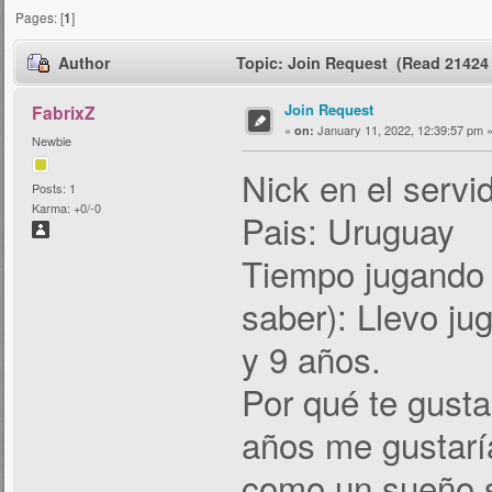
Pages: [
1
]
Author
Topic: Join Request (Read 21424 
Join Request
FabrixZ
«
January 11, 2022, 12:39:57 pm 
on:
Newbie
Nick en el servi
Posts: 1
Karma: +0/-0
Pais: Uruguay
Tiempo jugando 
saber): Llevo j
y 9 años.
Por qué te gust
años me gustarí
como un sueño s