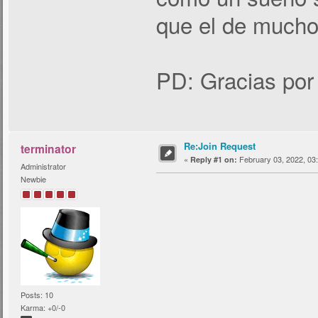
que el de much
PD: Gracias por 
Re:Join Request
terminator
«
February 03, 2022, 03
Reply #1 on:
Administrator
Newbie
Posts: 10
Karma: +0/-0