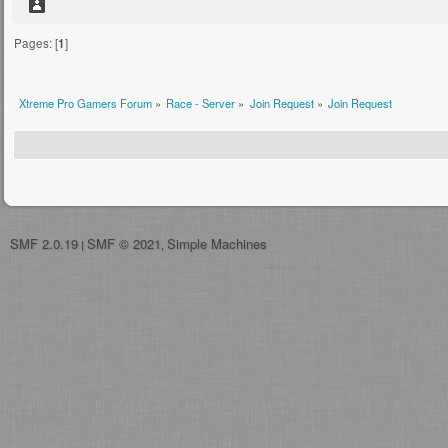
Pages: [
1
]
Xtreme Pro Gamers Forum
»
Race - Server
»
Join Request
»
Join Request
SMF 2.0.19
SMF © 2021
Simple Machines
|
,