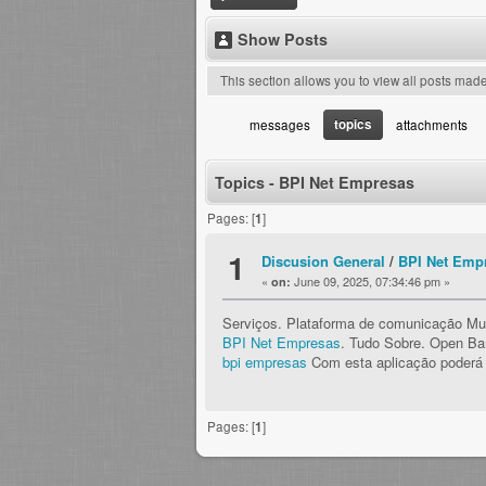
Show Posts
This section allows you to view all posts mad
topics
messages
attachments
Topics - BPI Net Empresas
Pages: [
1
]
1
Discusion General
/
BPI Net Empr
«
June 09, 2025, 07:34:46 pm »
on:
Serviços. Plataforma de comunicação Mu
BPI Net Empresas
. Tudo Sobre. Open Ba
bpi empresas
Com esta aplicação poderá A
Pages: [
1
]