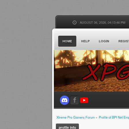
AUGUST 06, 2026, 04:13:46 PM
HOME
HELP
LOGIN
REGIS
Xtreme Pro Gamers Forum
»
Profile of BPI Net E
profile info