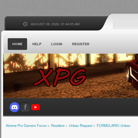
AUGUST 08, 2026, 01:44:05 AM
HOME
HELP
LOGIN
REGISTER
Xtreme Pro Gamers Forum
»
Resident
»
Unban Request
»
FORMULARIO Unban