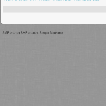
SMF 2.0.19
SMF © 2021
Simple Machines
|
,