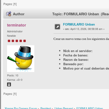
Pages: [
1
]
Author
Topic: FORMULARIO Unban (Read
FORMULARIO Unban
terminator
«
April 13, 2026, 08:58:08 am »
on:
Administrator
Newbie
Crear un nuevo tema con los siguientes da
Nick en el servidor:
Fecha de baneo:
Razon de baneo:
Baneado por:
Motivo por el cual deberian d
Posts: 10
Karma: +0/-0
Pages: [
1
]
Xtreme Pro Gamers Forum
»
Resident
»
Unban Request
»
FORMULARIO Unban