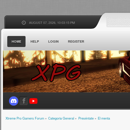
AUGUST 07, 2026, 10:03:15 PM
HOME
HELP
LOGIN
REGISTER
Xtreme Pro Gamers Forum
»
Categoria General
»
Preséntate
»
El menta