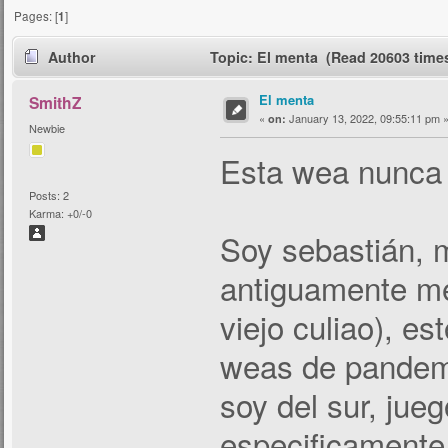
Pages: [
1
]
Author
Topic: El menta (Read 20603 time
El menta
SmithZ
«
January 13, 2022, 09:55:11 pm 
on:
Newbie
Esta wea nunca l
Posts: 2
Karma: +0/-0
Soy sebastián, 
antiguamente me
viejo culiao), es
weas de pandemi
soy del sur, jue
especificamente