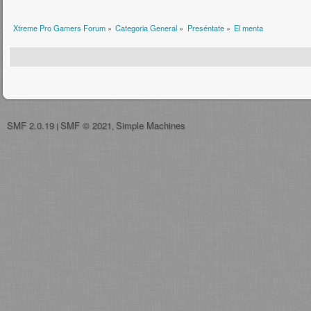
Xtreme Pro Gamers Forum
»
Categoria General
»
Preséntate
»
El menta
SMF 2.0.19
SMF © 2021
Simple Machines
|
,