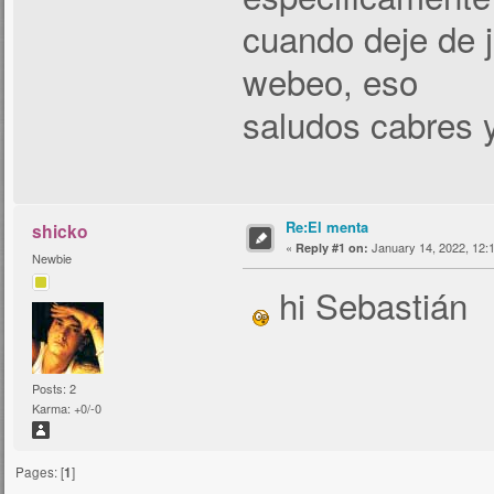
cuando deje de j
webeo, eso
saludos cabres y
Re:El menta
shicko
«
January 14, 2022, 12:
Reply #1 on:
Newbie
hi Sebastián
Posts: 2
Karma: +0/-0
Pages: [
1
]